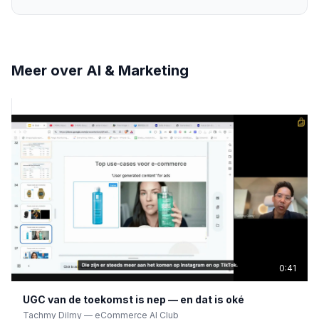
Meer over
AI & Marketing
0:41
UGC van de toekomst is nep — en dat is oké
Tachmy Dilmy
—
eCommerce AI Club