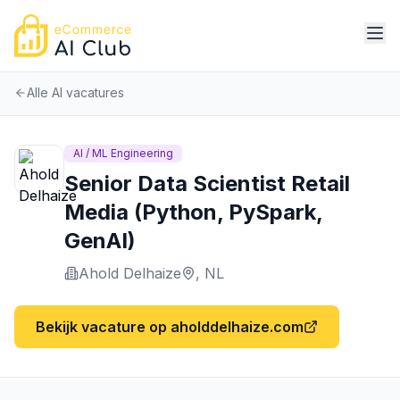
Alle AI vacatures
AI / ML Engineering
Senior Data Scientist Retail
Media (Python, PySpark,
GenAI)
Ahold Delhaize
,
NL
Bekijk vacature op
aholddelhaize.com
Ahold Delhaize