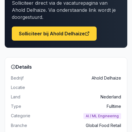
Solliciteer direct via de vacaturepagina van
Ahold Delhaize
. Via onderstaande link wordt je
doorgestuurd.
Solliciteer bij
Ahold Delhaize
Details
Bedrijf
Ahold Delhaize
Locatie
Land
Nederland
Type
Fulltime
Categorie
AI / ML Engineering
Branche
Global Food Retail