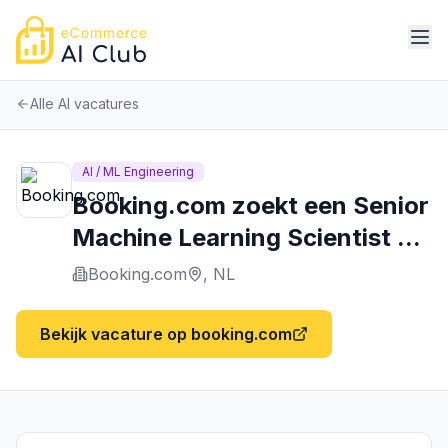
Alle AI vacatures
AI / ML Engineering
Booking.com zoekt een Senior
Machine Learning Scientist ...
Booking.com
,
NL
Bekijk vacature op
booking.com
Booking.com
Online Travel Marketplace
—
Amsterdam
www.booking.com