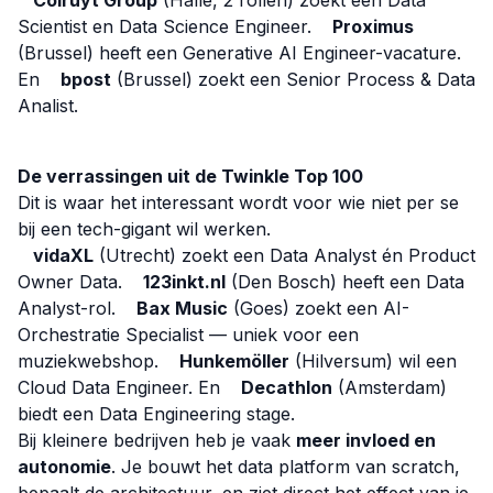
Colruyt Group
(Halle, 2 rollen) zoekt een Data
Scientist en Data Science Engineer.
Proximus
(Brussel) heeft een Generative AI Engineer-vacature.
En
bpost
(Brussel) zoekt een Senior Process & Data
Analist.
De verrassingen uit de Twinkle Top 100
Dit is waar het interessant wordt voor wie niet per se
bij een tech-gigant wil werken.
vidaXL
(Utrecht) zoekt een Data Analyst én Product
Owner Data.
123inkt.nl
(Den Bosch) heeft een Data
Analyst-rol.
Bax Music
(Goes) zoekt een AI-
Orchestratie Specialist — uniek voor een
muziekwebshop.
Hunkemöller
(Hilversum) wil een
Cloud Data Engineer. En
Decathlon
(Amsterdam)
biedt een Data Engineering stage.
Bij kleinere bedrijven heb je vaak
meer invloed en
autonomie
. Je bouwt het data platform van scratch,