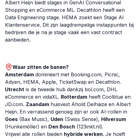
Albert Heijn biedt stages in GenAI Conversational
Shopping en eCommerce ML. Decathlon heeft een
Data Engineering stage. HEMA zoekt een Stage AI
Klantenservice. Dit zijn laagdrempelige instappunten bij
bedrijven die je na je stage vaak een vast contract
aanbieden.
Waar zitten de banen?
Amsterdam
domineert met Booking.com, Picnic,
Adyen, HEMA, Apple, TicketSwap en Decathlon.
Utrecht
is de tweede hub dankzij bol.com, DHL
eCommerce en vidaXL.
Rotterdam
heeft Coolblue en
JD.com.
Zaandam
huisvest Ahold Delhaize en Albert
Heijn. En verrassend genoeg zijn er ook AI-rollen in
Goes
(Bax Music),
Uden
(Swiss Sense),
Hilversum
(Hunkemöller) en
Den Bosch
(123inkt.nl).
Vrijwel alle rollen bieden
hybride werken
. Je hoeft