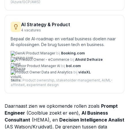
(Azure/GCP/AWS)
AI Strategy & Product
4
vacatures
Bepaal de AI-roadmap en vertaal business doelen naar
AI-oplossingen. De brug tussen tech en business.
GenAI Product Manager
bij
Booking.com
AI Product Owner - eCommerce
bij
Ahold Delhaize
Senior Product Manager AI
bij
bol.com
Product Owner Data and Analytics
bij
vidaXL
Skills:
Product ownership, stakeholder management, AI/ML-
affiniteit, experiment design
Daarnaast zien we opkomende rollen zoals
Prompt
Engineer
(Coolblue zoekt er een),
AI Business
Consultant
(HEMA), en
Decision Intelligence Analist
(AS Watson/Kruidvat). De grenzen tussen data