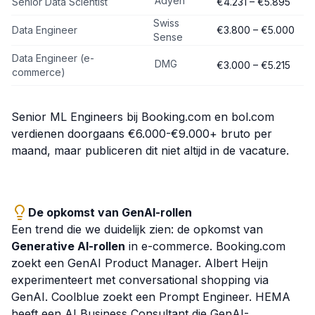
Adyen
Senior Data Scientist
€4.231 – €5.895
Swiss
Data Engineer
€3.800 – €5.000
Sense
Data Engineer (e-
DMG
€3.000 – €5.215
commerce)
Senior ML Engineers bij Booking.com en bol.com
verdienen doorgaans €6.000-€9.000+ bruto per
maand, maar publiceren dit niet altijd in de vacature.
De opkomst van GenAI-rollen
Een trend die we duidelijk zien: de opkomst van
Generative AI-rollen
in e-commerce. Booking.com
zoekt een GenAI Product Manager. Albert Heijn
experimenteert met conversational shopping via
GenAI. Coolblue zoekt een Prompt Engineer. HEMA
heeft een AI Business Consultant die GenAI-