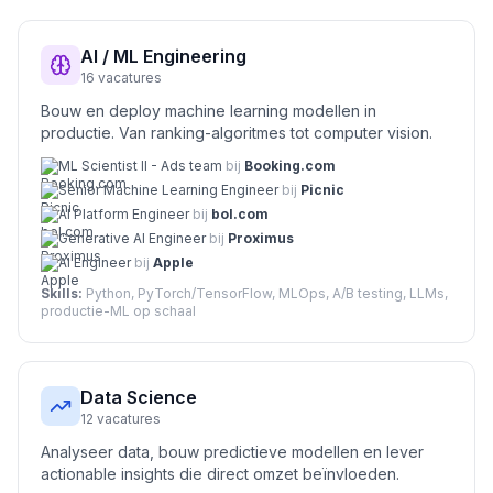
AI / ML Engineering
16
vacatures
Bouw en deploy machine learning modellen in
productie. Van ranking-algoritmes tot computer vision.
ML Scientist II - Ads team
bij
Booking.com
Senior Machine Learning Engineer
bij
Picnic
AI Platform Engineer
bij
bol.com
Generative AI Engineer
bij
Proximus
AI Engineer
bij
Apple
Skills:
Python, PyTorch/TensorFlow, MLOps, A/B testing, LLMs,
productie-ML op schaal
Data Science
12
vacatures
Analyseer data, bouw predictieve modellen en lever
actionable insights die direct omzet beïnvloeden.