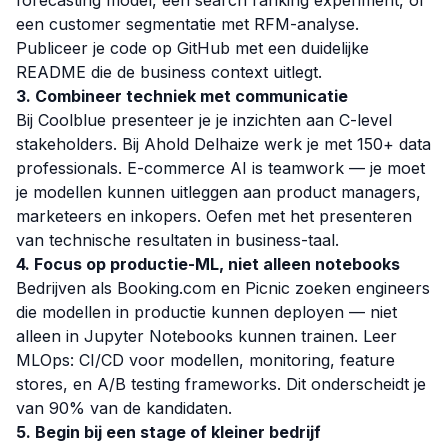
forecasting model, een search ranking experiment, of
een customer segmentatie met RFM-analyse.
Publiceer je code op GitHub met een duidelijke
README die de business context uitlegt.
3. Combineer techniek met communicatie
Bij Coolblue presenteer je je inzichten aan C-level
stakeholders. Bij Ahold Delhaize werk je met 150+ data
professionals. E-commerce AI is teamwork — je moet
je modellen kunnen uitleggen aan product managers,
marketeers en inkopers. Oefen met het presenteren
van technische resultaten in business-taal.
4. Focus op productie-ML, niet alleen notebooks
Bedrijven als Booking.com en Picnic zoeken engineers
die modellen in productie kunnen deployen — niet
alleen in Jupyter Notebooks kunnen trainen. Leer
MLOps: CI/CD voor modellen, monitoring, feature
stores, en A/B testing frameworks. Dit onderscheidt je
van 90% van de kandidaten.
5. Begin bij een stage of kleiner bedrijf