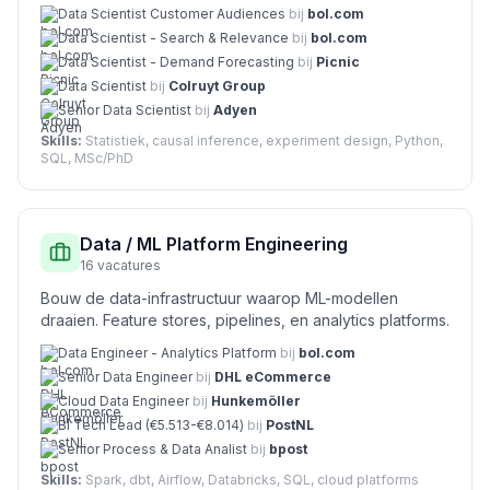
Data Scientist Customer Audiences
bij
bol.com
Data Scientist - Search & Relevance
bij
bol.com
Data Scientist - Demand Forecasting
bij
Picnic
Data Scientist
bij
Colruyt Group
Senior Data Scientist
bij
Adyen
Skills:
Statistiek, causal inference, experiment design, Python,
SQL, MSc/PhD
Data / ML Platform Engineering
16
vacatures
Bouw de data-infrastructuur waarop ML-modellen
draaien. Feature stores, pipelines, en analytics platforms.
Data Engineer - Analytics Platform
bij
bol.com
Senior Data Engineer
bij
DHL eCommerce
Cloud Data Engineer
bij
Hunkemöller
BI Tech Lead (€5.513-€8.014)
bij
PostNL
Senior Process & Data Analist
bij
bpost
Skills:
Spark, dbt, Airflow, Databricks, SQL, cloud platforms