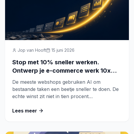
Jop van Hooft
15 juni 2026
Stop met 10% sneller werken.
Ontwerp je e-commerce werk 10x
slimmer.
De meeste webshops gebruiken AI om
bestaande taken een beetje sneller te doen. De
echte winst zit niet in tien procent
tijdsbesparing, maar in het herontwerpen van
het werk zelf.
Lees meer